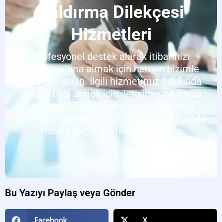
Kaldırma Dilekçesi
Hizmetleri
Profesyonel destek alarak itibarınızı
koruma altına almak için hemen bizimle
iletişime geçin. İlgili hizmetimiz hakkında
detaylı bilgi almak için iletişim sayfamıza
göz atabilir ve iletişim seçeneklerimiz
üzerinden uzman ekibimizle en kısa sürede
irtibata geçip destek alabilirsiniz.
Bu Yazıyı Paylaş veya Gönder
Facebook
X