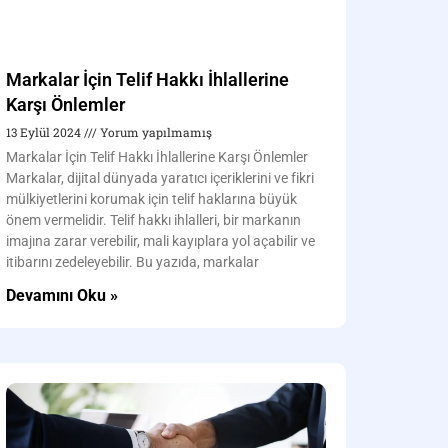
Markalar İçin Telif Hakkı İhlallerine
Karşı Önlemler
13 Eylül 2024
Yorum yapılmamış
Markalar İçin Telif Hakkı İhlallerine Karşı Önlemler
Markalar, dijital dünyada yaratıcı içeriklerini ve fikri
mülkiyetlerini korumak için telif haklarına büyük
önem vermelidir. Telif hakkı ihlalleri, bir markanın
imajına zarar verebilir, mali kayıplara yol açabilir ve
itibarını zedeleyebilir. Bu yazıda, markalar
Devamını Oku »