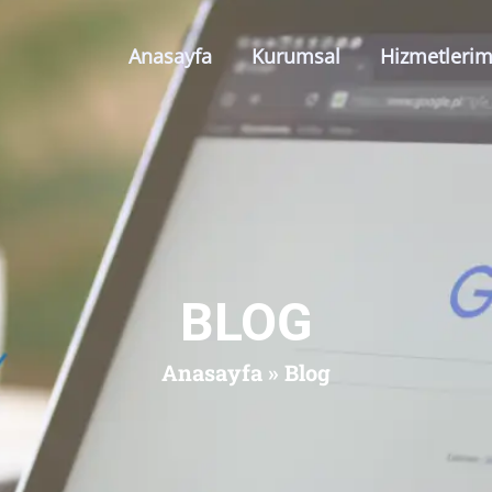
Anasayfa
Kurumsal
Hizmetlerim
BLOG
Anasayfa
»
Blog