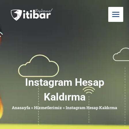
İçeriğe
atla
Instagram Hesap
Kaldırma
Anasayfa
»
Hizmetlerimiz
»
Instagram Hesap Kaldırma