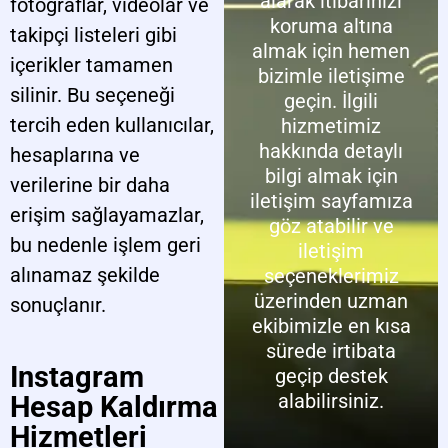
alarak itibarınızı
fotoğraflar, videolar ve
koruma altına
takipçi listeleri gibi
almak için hemen
içerikler tamamen
bizimle iletişime
silinir. Bu seçeneği
geçin. İlgili
tercih eden kullanıcılar,
hizmetimiz
hakkında detaylı
hesaplarına ve
bilgi almak için
verilerine bir daha
iletişim sayfamıza
erişim sağlayamazlar,
göz atabilir ve
bu nedenle işlem geri
iletişim
alınamaz şekilde
seçeneklerimiz
üzerinden uzman
sonuçlanır.
ekibimizle en kısa
sürede irtibata
Instagram
geçip destek
alabilirsiniz.
Hesap Kaldırma
Hizmetleri