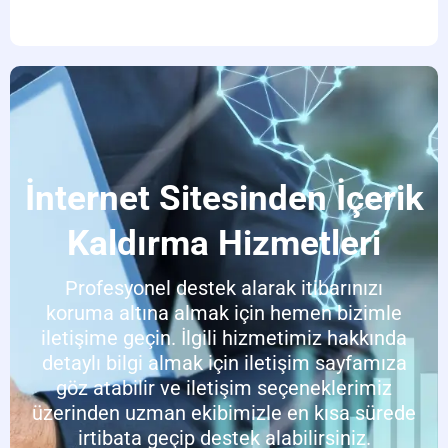
İnternet Sitesinden İçerik
Kaldırma Hizmetleri
Profesyonel destek alarak itibarınızı
koruma altına almak için hemen bizimle
iletişime geçin. İlgili hizmetimiz hakkında
detaylı bilgi almak için iletişim sayfamıza
göz atabilir ve iletişim seçeneklerimiz
üzerinden uzman ekibimizle en kısa sürede
irtibata geçip destek alabilirsiniz.